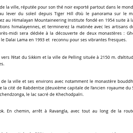
de la ville, réputée pour son thé noir exporté partout dans le monde. 
 au lever du soleil depuis Tiger Hill d’où le panorama sur le 
ez au Himalayan Mountaineering Institute fondé en 1954 suite à la
itions himalayennes, et terminerez la matinée avec les artisans 
’après-midi sera dédiée à la découverte de deux monastères : 
 le Dalai Lama en 1993 et reconnu pour ses vibrantes fresques
.
vers l’état du Sikkim et la ville de Pelling située à 2150 m. d’altit
es.
te de la ville et ses environs avec notamment le monastère boudd
de la cité de Rabdentse (deuxième capitale de l’ancien royaume du 
chendzonga, le lac sacré de Khechodpalri.
k. En chemin, arrêt à Ravangla, avec tout au long de la rout