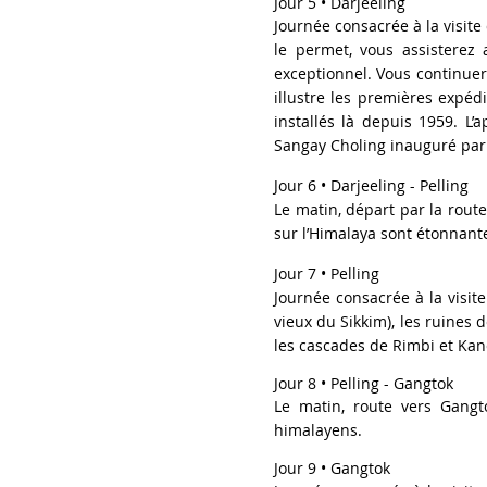
Jour 5 • Darjeeling
Journée consacrée à la visite 
le permet, vous assisterez
exceptionnel. Vous continuer
illustre les premières expéd
installés là depuis 1959. L
Sangay Choling inauguré par
Jour 6 • Darjeeling - Pelling
Le matin, départ par la route 
sur l’Himalaya sont étonnant
Jour 7 • Pelling
Journée cons
acrée à la visi
vieux du Sikkim), les ruines 
les cascades de Rimbi et Kan
Jour 8
•
Pelling - Gangtok
​Le matin, route
vers Gangto
himalayens.
J
our 9 • Gangtok