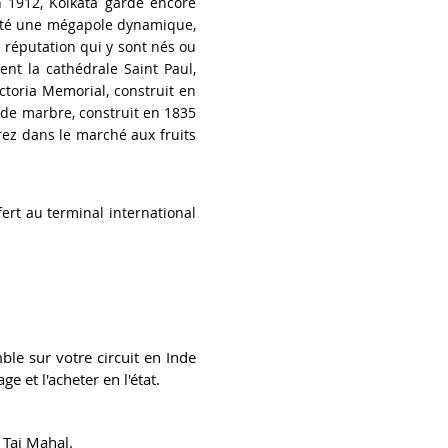
en 1912, Kolkata garde encore
alité une mégapole dynamique,
 réputation qui y sont nés ou
ent la cathédrale Saint Paul,
ictoria Memorial, construit en
 de marbre, construit en 1835
rez dans le marché aux fruits
fert au terminal international
ble sur votre circuit en Inde
e et l'acheter en l'état.
u Taj Mahal.