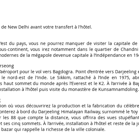
t de New Delhi avant votre transfert à l'hôtel.
’est du pays, vous ne pourrez manquer de visiter la capitale de 
sous-continent, vous irez notamment dans le quartier de Chandni
s modernes de la mégapole devenue capitale à l’Indépendance en 19
urseong
’aéroport pour le vol vers Bagdogra. Point d’entrée vers Darjeeling et
 le nord-est de l'Inde. Le Sikkim, rattaché à l’Inde en 1975, ab
us haut sommet du monde après l’Everest et le K2. À l’arrivée à Bag
Installation à l’hôtel puis visite du monastère de Kunsamnamdoling
g
tion où vous découvrirez la production et la fabrication du célèbre
monterez à bord du Darjeeling Himalayan Railway, surnommé le ‘toy t
r les 88 que compte la distance, vous offrira des vues stupéfian
es cinq sommets. À l’arrivée, installation à l’hôtel et reste de la 
bazar qui rappelle la richesse de la ville coloniale.