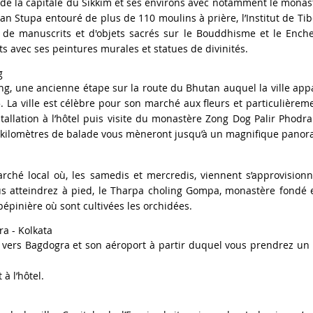
e de la capitale du Sikkim et ses environs avec notamment le monas
n Stupa entouré de plus de 110 moulins à prière, l’Institut de Tib
s de manuscrits et d'objets sacrés sur le Bouddhisme et le En
s avec ses peintures murales et statues de divinités.
g
ng, une ancienne étape sur la route du Bhutan auquel la ville app
. La ville est célèbre pour son marché aux fleurs et particulièrem
nstallation à l’hôtel puis visite du monastère Zong Dog Palir Phodr
 4 kilomètres de balade vous mèneront jusqu’à un magnifique pano
ché local où, les samedis et mercredis, viennent s’approvisionne
ous atteindrez à pied, le Tharpa choling Gompa, monastère fondé e
 pépinière où sont cultivées les orchidées.
a - Kolkata
e vers Bagdogra et son aéroport à partir duquel vous prendrez un v
 à l’hôtel
.