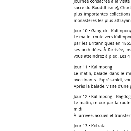
Journée consacrée à la visit
sacré du Bouddhisme), Chorta
plus importantes collection
monastères les plus attrayant
Jour 10 • Gangtok - Kalimpon
Le matin, route vers Kalimpo
par les Britanniques en 1865
ses orchidées.
À l’arrivée, i
vous atteindrez à pied. Les
Jour 11 • Kalimpong
Le matin, balade dans le mar
avoisinants. L’après-midi, v
Après la balade, visite d’une
Jour 12
•
Kalimpong - Bagdogr
Le matin, retour par la rout
midi.
À l’arrivée, accueil et transfert
Jour 13
•
Kolkata