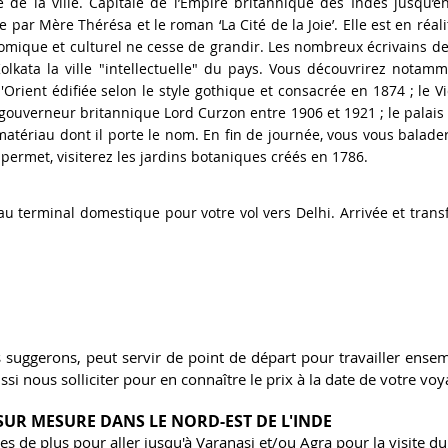
e de la ville. Capitale de l’Empire britannique des Indes jusqu’
e par Mère Thérésa et le roman ‘La Cité de la Joie’. Elle est en ré
mique et culturel ne cesse de grandir. Les nombreux écrivains de
Kolkata la ville "intellectuelle" du pays. Vous découvrirez notamm
Orient édifiée selon le style gothique et consacrée en 1874 ; le V
 gouverneur britannique Lord Curzon entre 1906 et 1921 ; le palais
matériau dont il porte le nom. En fin de journée, vous vous balade
e permet, visiterez les jardins botaniques créés en 1786.
au terminal domestique pour votre vol vers Delhi. Arrivée et trans
 suggerons, peut servir de point de départ pour travailler ensem
i nous solliciter pour en connaître le prix à la date de votre voyag
SUR MESURE DANS LE NORD-EST DE L'INDE
es de plus pour aller jusqu'à Varanasi et/ou Agra pour la visite d